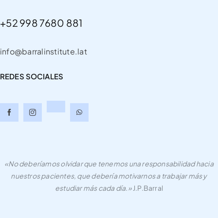
+52 998 7680 881
info@barralinstitute.lat
REDES SOCIALES
«No deberíamos olvidar que tenemos una responsabilidad hacia
nuestros pacientes, que debería motivarnos a trabajar más y
estudiar más cada día.»
J.P.Barral