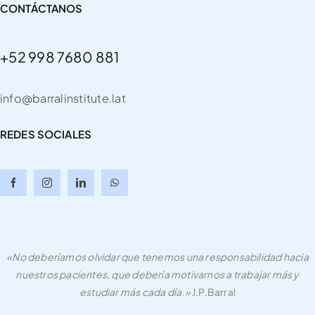
CONTÁCTANOS
+52 998 7680 881
info@barralinstitute.lat
REDES SOCIALES
«No deberíamos olvidar que tenemos una responsabilidad hacia
nuestros pacientes, que debería motivarnos a trabajar más y
estudiar más cada día.»
J.P.Barral