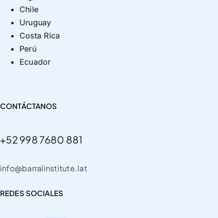
Chile
Uruguay
Costa Rica
Perú
Ecuador
CONTÁCTANOS
+52 998 7680 881
info@barralinstitute.lat
REDES SOCIALES