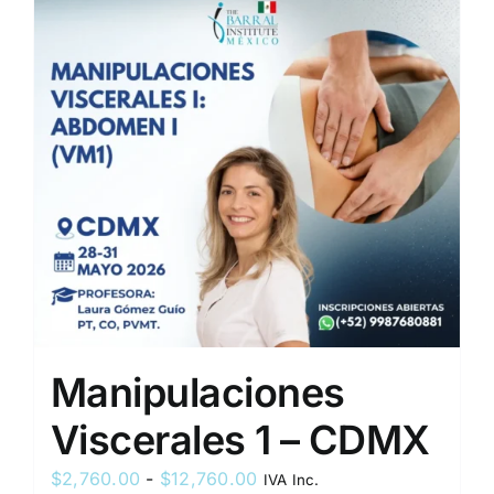
Manipulaciones
Viscerales 1 – CDMX
Rango
$
2,760.00
-
$
12,760.00
IVA Inc.