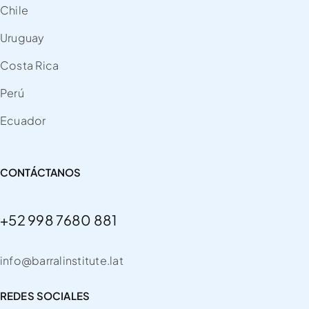
Chile
Uruguay
Costa Rica
Perú
Ecuador
CONTÁCTANOS
+52 998 7680 881
info@barralinstitute.lat
REDES SOCIALES