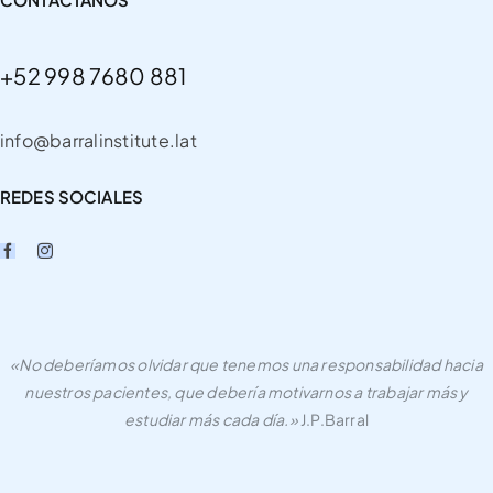
+52 998 7680 881
info@barralinstitute.lat
REDES SOCIALES
«No deberíamos olvidar que tenemos una responsabilidad hacia
nuestros pacientes, que debería motivarnos a trabajar más y
estudiar más cada día.»
J.P.Barral