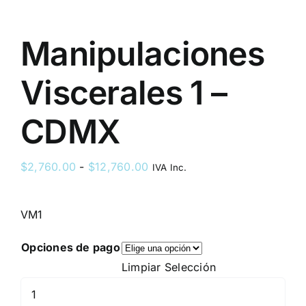
Manipulaciones
Viscerales 1 –
CDMX
Rango
$
2,760.00
-
$
12,760.00
IVA Inc.
de
precios:
VM1
desde
$2,760.00
Opciones de pago
hasta
Limpiar Selección
$12,760.00
Manipulaciones
Viscerales