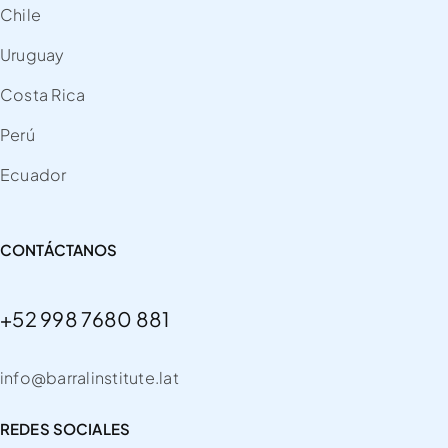
Chile
Uruguay
Costa Rica
Perú
Ecuador
CONTÁCTANOS
+52 998 7680 881
info@barralinstitute.lat
REDES SOCIALES