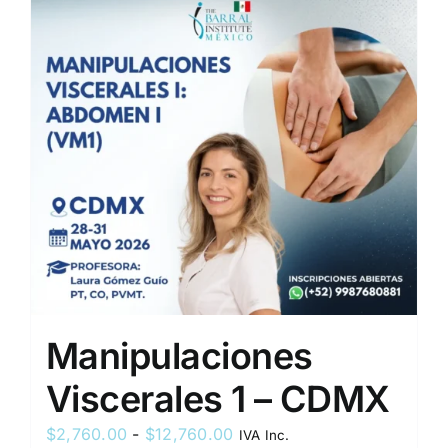
Manipulaciones
Viscerales 1 – CDMX
Rango
$
2,760.00
-
$
12,760.00
IVA Inc.