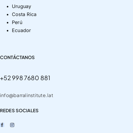
Uruguay
Costa Rica
Perú
Ecuador
CONTÁCTANOS
+52 998 7680 881
info@barralinstitute.lat
REDES SOCIALES